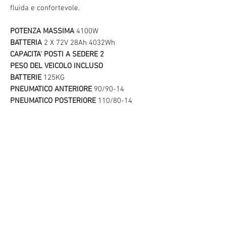
fluida e confortevole.
POTENZA MASSIMA
4100W
BATTERIA
2 X 72V 28Ah 4032Wh
CAPACITA' POSTI A SEDERE 2
PESO DEL VEICOLO INCLUSO
BATTERIE
125KG
PNEUMATICO ANTERIORE
90/90-14
PNEUMATICO POSTERIORE
110/80-14
APP - SATELLITARE - GPS/GSM CON
SCHEDA SIM PREPAGATA PER 3 ANNI
ALTEZZA DEL SEDILE
78,5cm
COLORI
NERO, NERO/ARACIO, NERO/GRIGIO
PREZZO DI LISTINO
2999,00€ F.C
ECOBONUS 30% e 40%