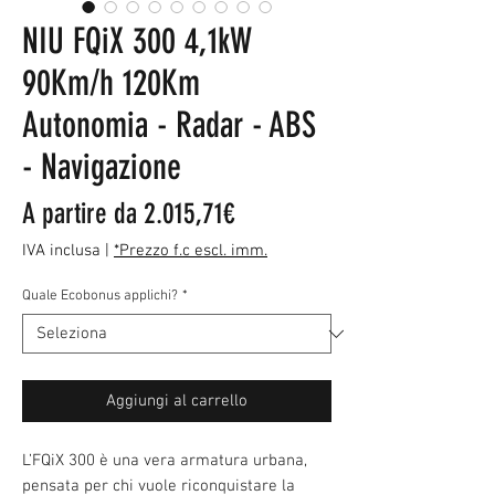
NIU FQiX 300 4,1kW
90Km/h 120Km
Autonomia - Radar - ABS
- Navigazione
Prezzo
A partire da
2.015,71€
scontato
IVA inclusa
|
*Prezzo f.c escl. imm.
Quale Ecobonus applichi?
*
Aggiungi al carrello
L’FQiX 300 è una vera armatura urbana,
pensata per chi vuole riconquistare la