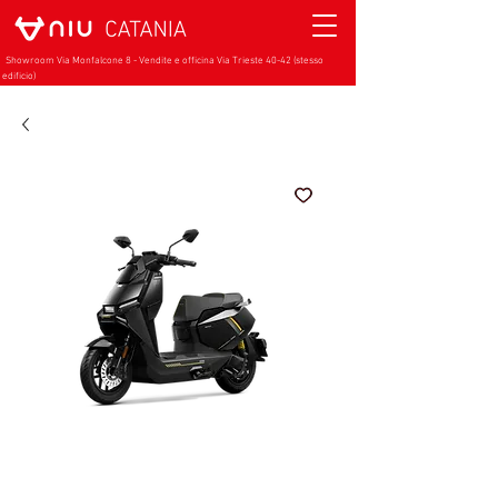
Showroom Via Monfalcone 8 - Vendite e officina Via Trieste 40-42 (stesso
edificio)