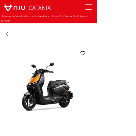
Showroom Via Monfalcone 8 - Vendite e officina Via Trieste 40-42 (stesso
edificio)