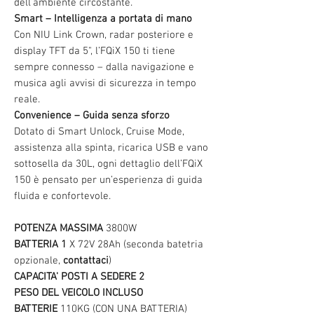
dell’ambiente circostante.
Smart – Intelligenza a portata di mano
Con NIU Link Crown, radar posteriore e
display TFT da 5", l’FQiX 150 ti tiene
sempre connesso – dalla navigazione e
musica agli avvisi di sicurezza in tempo
reale.
Convenience – Guida senza sforzo
Dotato di Smart Unlock, Cruise Mode,
assistenza alla spinta, ricarica USB e vano
sottosella da 30L, ogni dettaglio dell’FQiX
150 è pensato per un’esperienza di guida
fluida e confortevole.
POTENZA MASSIMA
3800W
BATTERIA 1
X 72V 28Ah (seconda batetria
opzionale,
contattaci
)
CAPACITA' POSTI A SEDERE 2
PESO DEL VEICOLO INCLUSO
BATTERIE
110KG (CON UNA BATTERIA)