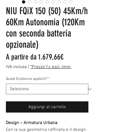
NIU FQiX 150 (50) 45Km/h
60Km Autonomia (120Km
con seconda batteria
opzionale)
Prezzo
A partire da
1.679,66€
scontato
IVA inclusa
|
*Prezzo f.c escl. imm.
Quale Ecobonus applichi?
*
Aggiungi al carrello
Design – Armatura Urbana
Con la sua geometria raffinata e il design