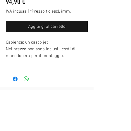
Prezzo
94,90 €
IVA inclusa
|
*Prezzo f.c escl. imm.
Aggiungi al carrello
Capienza: un casco jet
Nel prezzo non sono inclusi i costi di
manodopera per il montaggio.
Ufficio vendite NIU
|
Via Trieste 40
- Catania
Showroom NIU |
Via Monfalcone 8
- Catania
Officina NIU |
Via Trieste 42
- Catania
Orari di apertura:
Lunedì
mattina chiuso / 16:00 – 19:00
Martedì-Venerdì
09:30 – 13:00 / 16:00 – 19:00