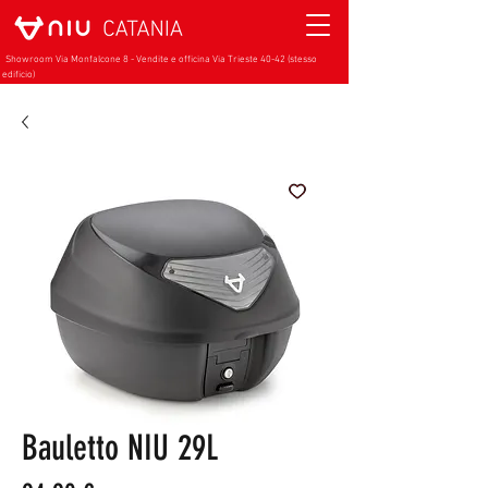
Showroom Via Monfalcone 8 - Vendite e officina Via Trieste 40-42 (stesso
edificio)
Bauletto NIU 29L